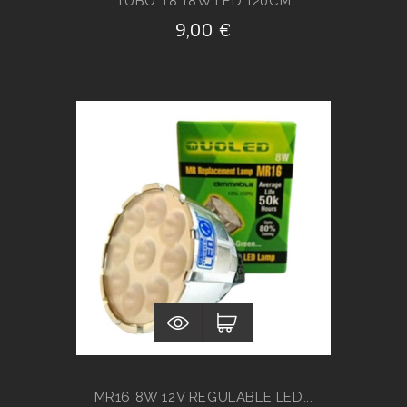
TUBO T8 18W LED 120CM
9,00 €
MR16 8W 12V REGULABLE LED...