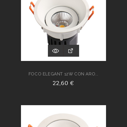
FOCO ELEGANT 12W CON ARO...
22,60 €