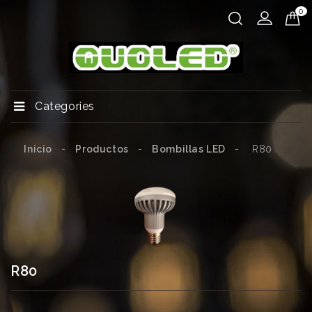
0
Categories
Inicio
Productos
Bombillas LED
R80
R80