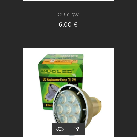
GU10 5W
6,00 €