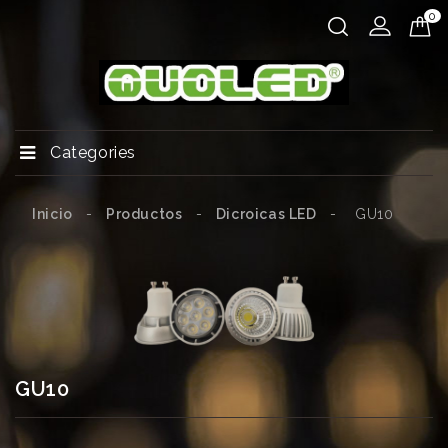
0
Categories
Inicio
Productos
Dicroicas LED
GU10
GU10