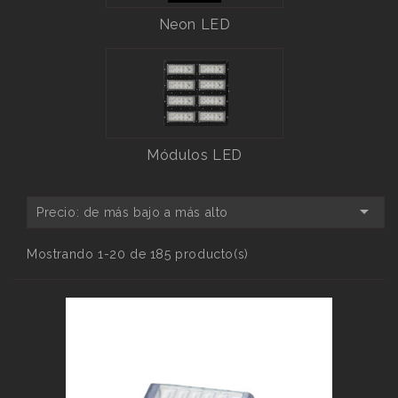
Neon LED
Módulos LED

Precio: de más bajo a más alto
Mostrando 1-20 de 185 producto(s)